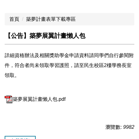
資訊分類清單
首頁
築夢計畫表單下載專區
關於本處
【公告】築夢展翼計畫懶人包
學務長室介紹
築夢展翼翻轉計畫
詳細資格辦法及相關獎助學金申請資料請同學們自行參閱附
歷年導師名單
件，符合者尚未領取學習護照，請至民生校區2樓學務長室
領取。
下載專區
連絡我們
築夢展翼計畫懶人包.pdf
瀏覽數:
9982